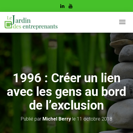
D
É
P
L
I
E
R
L
A
1996 : Créer un lien
N
A
avec les gens au bord
V
I
G
de l’exclusion
A
T
I
Publié par
Michel Berry
le
11 octobre 2018
O
N