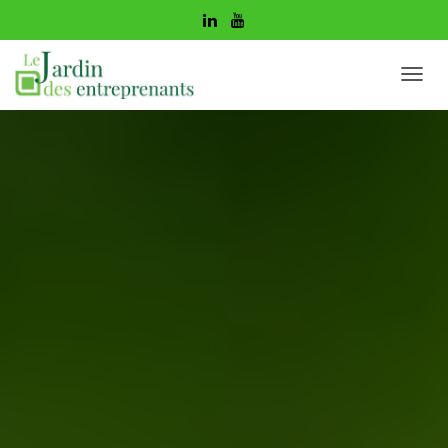
D
É
P
L
I
E
R
L
A
N
A
V
I
G
A
T
I
O
N