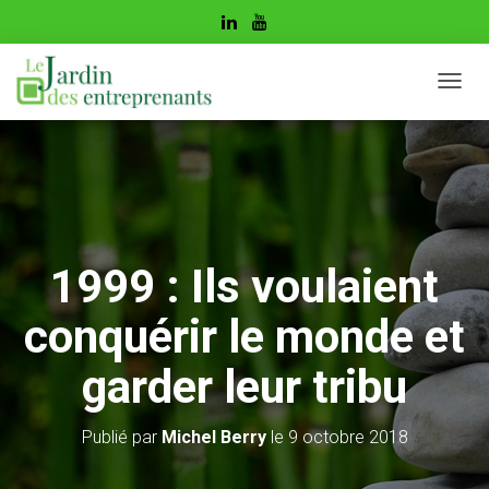
D
É
P
L
I
E
R
L
A
1999 : Ils voulaient
N
A
conquérir le monde et
V
I
G
garder leur tribu
A
T
I
Publié par
Michel Berry
le
9 octobre 2018
O
N