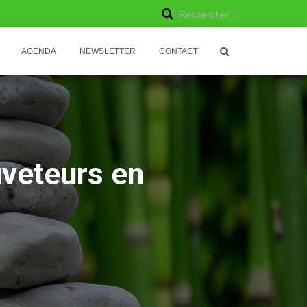
R
Rechercher…
e
AGENDA
NEWSLETTER
CONTACT
c
h
e
r
uveteurs en
c
h
e
r