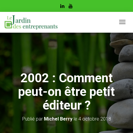
D
É
P
L
I
E
R
L
A
2002 : Comment
N
A
peut-on être petit
V
I
G
éditeur ?
A
T
I
Publié par
Michel Berry
le
4 octobre 2018
O
N