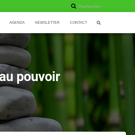
R
Rechercher…
e
AGENDA
NEWSLETTER
CONTACT
c
h
e
r
 au pouvoir
c
h
e
r