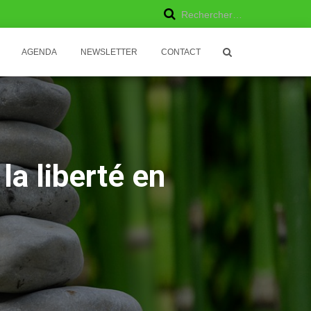
R
Rechercher…
e
AGENDA
NEWSLETTER
CONTACT
c
h
e
r
la liberté en
c
h
e
r