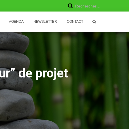
R
Rechercher…
e
AGENDA
NEWSLETTER
CONTACT
c
h
e
r
r” de projet
c
h
e
r