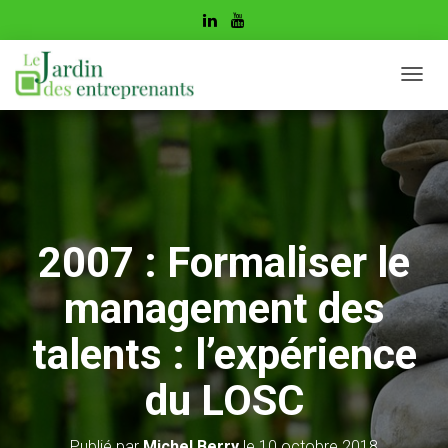
D
É
P
L
I
E
R
L
A
2007 : Formaliser le
N
A
management des
V
I
G
talents : l’expérience
A
T
du LOSC
I
O
N
Publié par
Michel Berry
le
10 octobre 2018