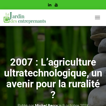
D
É
P
L
I
E
R
L
A
2007 : L’agriculture
N
A
ultratechnologique, un
V
I
G
avenir pour la ruralité
A
T
?
I
O
N
Publié par
Michel Berry
le
9 octobre 2018