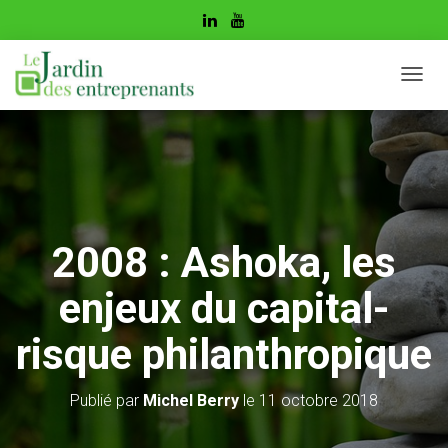
D
É
P
L
I
E
R
L
A
2008 : Ashoka, les
N
A
enjeux du capital-
V
I
G
risque philanthropique
A
T
I
Publié par
Michel Berry
le
11 octobre 2018
O
N