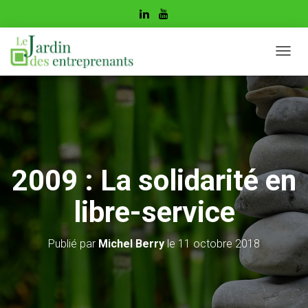
D
É
P
L
I
E
R
L
A
2009 : La solidarité en
N
A
libre-service
V
I
G
Publié par
Michel Berry
le
11 octobre 2018
A
T
I
O
N