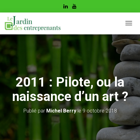
D
É
P
L
I
E
R
L
A
2011 : Pilote, ou la
N
A
naissance d’un art ?
V
I
G
Publié par
Michel Berry
le
9 octobre 2018
A
T
I
O
N