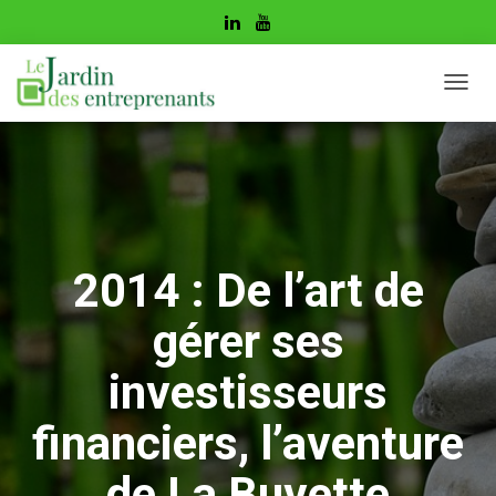
D
É
P
L
I
E
R
L
A
2014 : De l’art de
N
A
gérer ses
V
I
G
investisseurs
A
T
financiers, l’aventure
I
O
de La Buvette
N