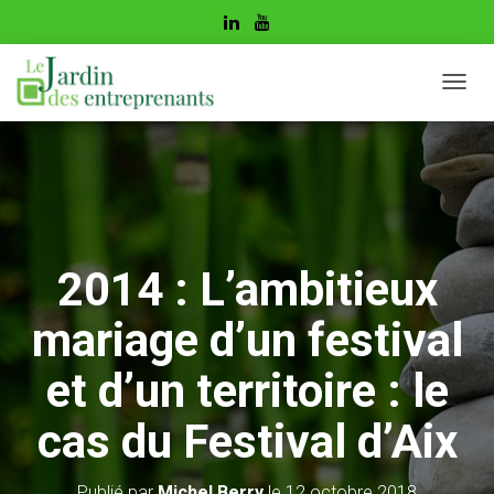
D
É
P
L
I
E
R
L
A
2014 : L’ambitieux
N
A
mariage d’un festival
V
I
G
et d’un territoire : le
A
T
cas du Festival d’Aix
I
O
N
Publié par
Michel Berry
le
12 octobre 2018