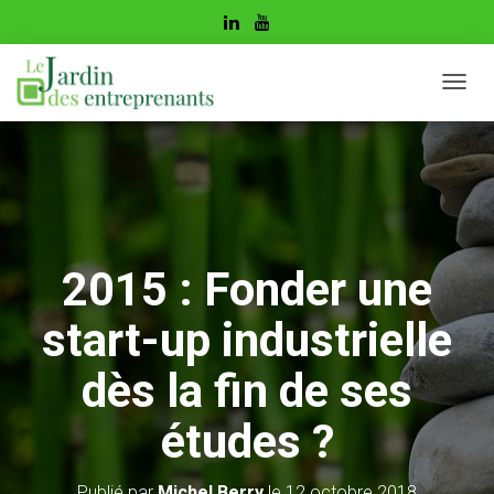
D
É
P
L
I
E
R
L
A
2015 : Fonder une
N
A
start-up industrielle
V
I
G
dès la fin de ses
A
T
études ?
I
O
N
Publié par
Michel Berry
le
12 octobre 2018