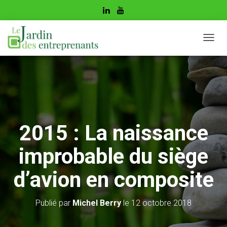
D
É
P
L
I
E
R
L
A
2015 : La naissance
N
A
improbable du siège
V
I
G
d’avion en composite
A
T
I
Publié par
Michel Berry
le
12 octobre 2018
O
N