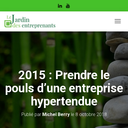
D
É
P
L
I
E
R
L
A
2015 : Prendre le
N
A
pouls d’une entreprise
V
I
G
hypertendue
A
T
I
Publié par
Michel Berry
le
8 octobre 2018
O
N