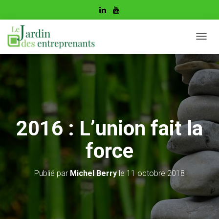
D
É
P
L
I
E
R
L
A
2016 : L’union fait la
N
A
force
V
I
G
Publié par
Michel Berry
le
11 octobre 2018
A
T
I
O
N