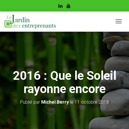
D
É
P
L
I
E
R
L
A
2016 : Que le Soleil
N
A
rayonne encore
V
I
G
Publié par
Michel Berry
le
11 octobre 2018
A
T
I
O
N