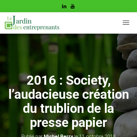
D
É
P
L
I
E
R
L
A
2016 : Society,
N
A
l’audacieuse création
V
I
G
du trublion de la
A
T
presse papier
I
O
N
Publié par
Michel Berry
le
11 octobre 2018