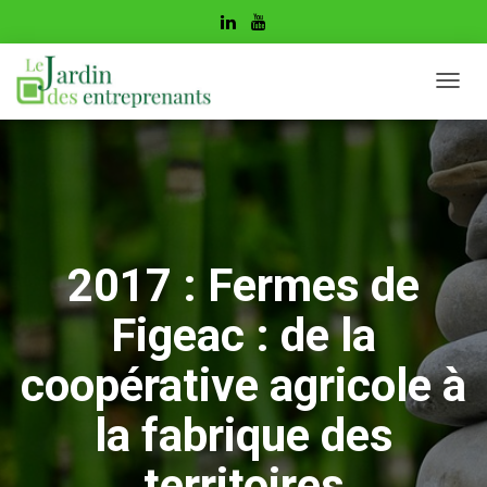
D
É
P
L
I
E
R
L
A
2017 : Fermes de
N
A
Figeac : de la
V
I
G
coopérative agricole à
A
T
la fabrique des
I
O
territoires
N