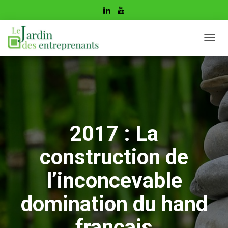
D
É
P
L
I
E
R
L
A
2017 : La
N
A
construction de
V
I
G
l’inconcevable
A
T
domination du hand
I
O
français
N