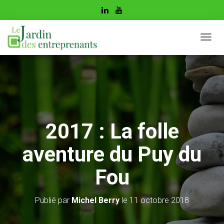
D
É
P
L
I
E
R
L
A
2017 : La folle
N
A
aventure du Puy du
V
I
G
Fou
A
T
I
Publié par
Michel Berry
le
11 octobre 2018
O
N