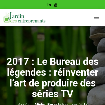
D
É
P
L
I
E
R
L
A
2017 : Le Bureau des
N
A
légendes : réinventer
V
I
G
l’art de produire des
A
T
séries TV
I
O
N
Publié par
Michel Berry
le
6 octobre 2018