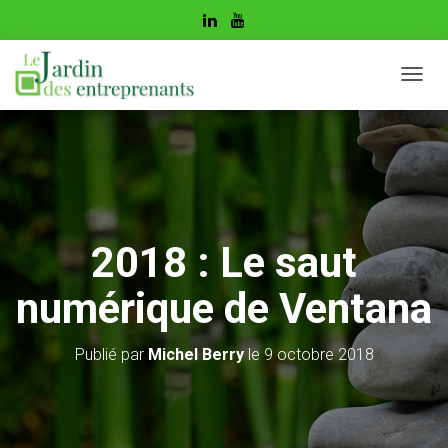
D
É
P
L
I
E
R
L
A
2018 : Le saut
N
A
numérique de Ventana
V
I
G
Publié par
Michel Berry
le
9 octobre 2018
A
T
I
O
N