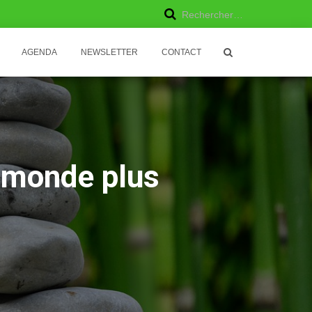
R
Rechercher…
e
AGENDA
NEWSLETTER
CONTACT
c
h
e
r
e monde plus
c
h
e
r