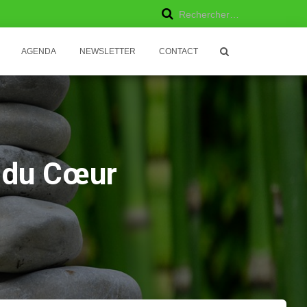
R
Rechercher…
e
AGENDA
NEWSLETTER
CONTACT
c
h
e
r
s du Cœur
c
h
e
r