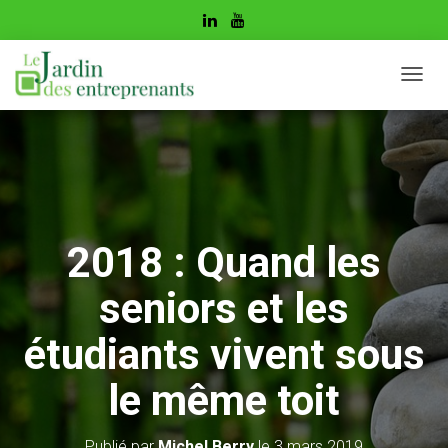
D
É
P
L
I
E
R
L
A
2018 : Quand les
N
A
seniors et les
V
I
G
étudiants vivent sous
A
T
le même toit
I
O
N
Publié par
Michel Berry
le
3 mars 2019