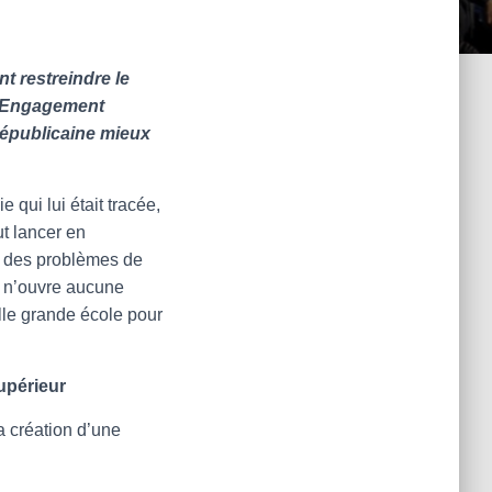
:
t restreindre le
 l’Engagement
 républicaine mieux
 qui lui était tracée,
aut lancer en
r des problèmes de
e n’ouvre aucune
lle grande école pour
upérieur
a création d’une