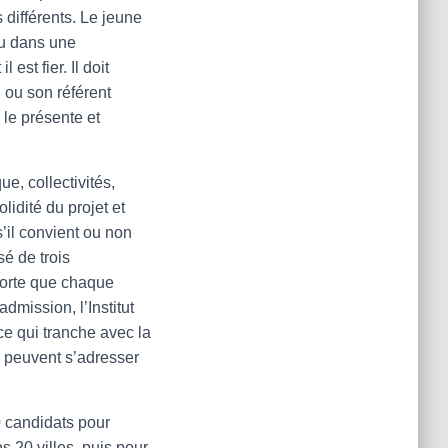
 différents. Le jeune
ou dans une
est fier. Il doit
 ou son référent
 le présente et
e, collectivités,
olidité du projet et
’il convient ou non
sé de trois
sorte que chaque
dmission, l’Institut
 ce qui tranche avec la
 peuvent s’adresser
0 candidats pour
s 20 villes, puis pour