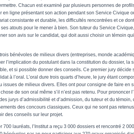
ermettre. Chacun est examiné par plusieurs personnes de profils
er en ligne présentant son action pendant son Service Civique 
at consistante et durable, les difficultés rencontrées et ce dont il 
t ses atouts pour le mener à bien. Son tuteur du Service Civique,
gner son avis sur le candidat, qui doit aussi choisir un témoin qui
.
 trois bénévoles de milieux divers (entreprises, monde académiqu
uer l’implication du postulant dans la constitution du dossier, la s
le, et si possible donner des conseils. Ce premier jury décide s
at à l’oral. L’oral dure trois quarts d’heure, le jury étant compo
 issues de milieux divers. Elles ont pour consigne de faire en 
 chose de son oral même s’il n’est pas retenu. Pour prononcer l’a
des jurys d’admissibilité et d’admission, du tuteur et du témoin,
ements des concours classiques. Ceux qui ne sont pas retenus
oir des conseils sur leur projet.
r 700 lauréats, l’Institut a reçu 3 000 dossiers et rencontré 2 00
 000 bénévoles par an pour participer aux 270 oraux organisés dan