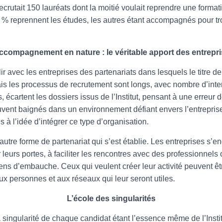
crutait 150 lauréats dont la moitié voulait reprendre une formati
0 % reprennent les études, les autres étant accompagnés pour t
ccompagnement en nature : le véritable apport des entrepr
blir avec les entreprises des partenariats dans lesquels le titre de
is les processus de recrutement sont longs, avec nombre d’inte
, écartent les dossiers issus de l’Institut, pensant à une erreur 
ouvent baignés dans un environnement défiant envers l’entrepris
 à l’idée d’intégrer ce type d’organisation.
autre forme de partenariat qui s’est établie. Les entreprises s’
r leurs portes, à faciliter les rencontres avec des professionnels
iens d’embauche. Ceux qui veulent créer leur activité peuvent êtr
aux personnes et aux réseaux qui leur seront utiles.
L’école des singularités
singularité de chaque candidat étant l’essence même de l’Instit