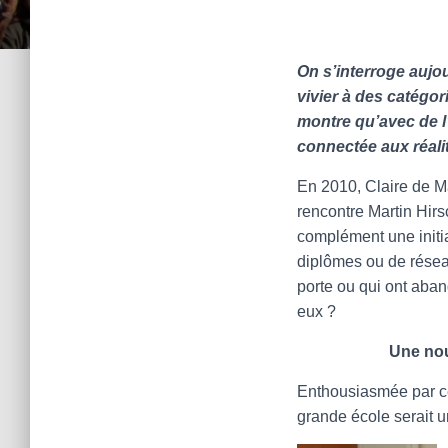
On s’interroge aujou
vivier à des catégo
montre qu’avec de l’
connectée aux réalit
En 2010, Claire de Ma
rencontre Martin Hirs
complément une initi
diplômes ou de résea
porte ou qui ont aba
eux ?
Une nou
Enthousiasmée par cet
grande école serait u