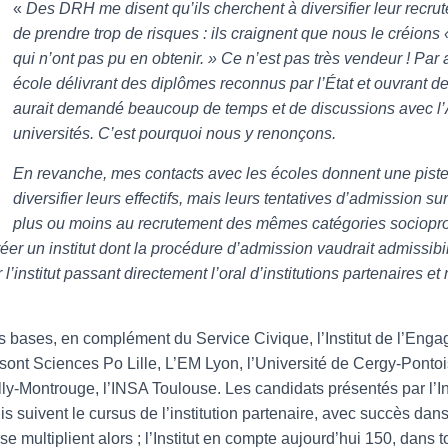
«
Des DRH me disent qu’ils cherchent à diversifier leur recrut
de prendre trop de risques : ils craignent que nous le créions
qui n’ont pas pu en obtenir. » Ce n’est pas très vendeur ! Par a
école délivrant des diplômes reconnus par l’État et ouvrant 
aurait demandé beaucoup de temps et de discussions avec l’A
universités. C’est pourquoi nous y renonçons.
En revanche, mes contacts avec les écoles donnent une piste 
diversifier leurs effectifs, mais leurs tentatives d’admission sur
plus ou moins au recrutement des mêmes catégories sociopro
éer un institut dont la procédure d’admission vaudrait admissibili
’institut passant directement l’oral d’institutions partenaires et n
es bases, en complément du Service Civique, l’Institut de l’En
sont Sciences Po Lille, L’EM Lyon, l’Université de Cergy-Pontoise
illy-Montrouge, l’INSA Toulouse. Les candidats présentés par l’In
puis suivent le cursus de l’institution partenaire, avec succès da
se multiplient alors ; l’Institut en compte aujourd’hui 150, dans 