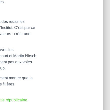
es.
t des réussites
nstitut. C’est par ce
ateurs : créer une
 avec les
ourt et Martin Hirsch
nnent pas aux voies
-up.
gement montre que la
 filières
atie républicaine
.