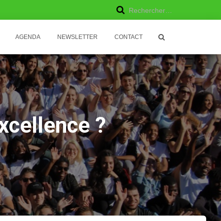
R
Rechercher…
e
AGENDA
NEWSLETTER
CONTACT
c
h
e
r
excellence ?
c
h
e
r