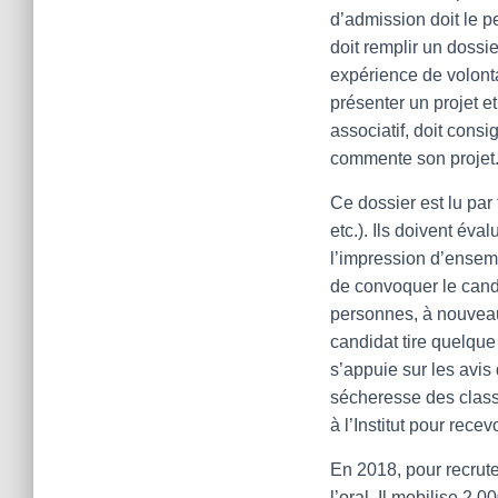
d’admission doit le p
doit remplir un dossi
expérience de volontari
présenter un projet e
associatif, doit consi
commente son projet
Ce dossier est lu par
etc.). Ils doivent éval
l’impression d’ensemb
de convoquer le candid
personnes, à nouveau
candidat tire quelque
s’appuie sur les avis 
sécheresse des class
à l’Institut pour recev
En 2018, pour recrute
l’oral. Il mobilise 2