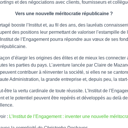
ortings
et des négociations avec clients, fournisseurs et collègu
Vers une nouvelle méritocratie républicaine ?
agé booste l’Institut et, au fil des ans, des lauréats connaissen
ent des positions leur permettant de valoriser l’estampille de l’I
’Institut de l’Engagement pourra répondre aux vœux de ses fond
 républicaine.
façon d’élargir les origines des élites et de mieux les connecter
tes les parties du pays. L’aventure lancée par Claire de Mazanc
 peuvent contribuer à réinventer la société, si elles ne se canto
ute Administration, la grande entreprise et, depuis peu, la start
-être la vertu cardinale de toute réussite. L’Institut de l’Enga
 et le potentiel peuvent être repérés et développés au delà des
llence.
oir :
L’Institut de l’Engagement : inventer une nouvelle méritocr
é avec la complicité de Christophe Deshayes