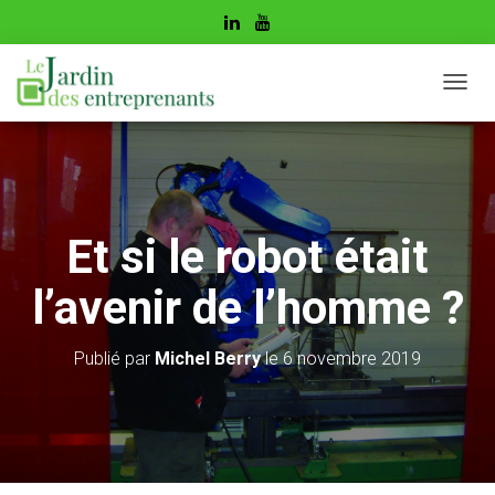
D
É
P
L
I
E
R
Et si le robot était
L
A
N
l’avenir de l’homme ?
A
V
I
Publié par
Michel Berry
le
6 novembre 2019
G
A
T
I
O
N