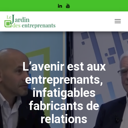
D
É
P
L
I
E
R
L’avenir est aux
L
A
N
entreprenants,
A
V
infatigables
I
G
fabricants de
A
T
I
relations
O
N